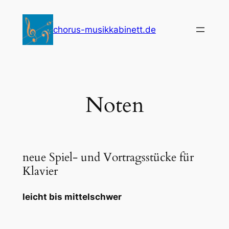
Zum
Inhalt
chorus-musikkabinett.de
springen
Noten
neue Spiel- und Vortragsstücke für
Klavier
leicht bis mittelschwer